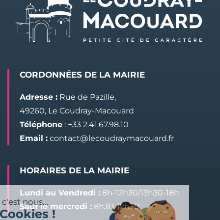
CORDONNÉES DE LA MAIRIE
Adresse :
Rue de Pazille,
49260, Le Coudray-Macouard
Téléphone
: +33 2.41.67.98.10
Email :
contact@lecoudraymacouard.fr
HORAIRES DE LA MAIRIE
Lundi au Vendredi :
8h-12h30/13h30-18h
Salut c'est nous...
Sauf le mercredi :
8h30-12h30
les Cookies !