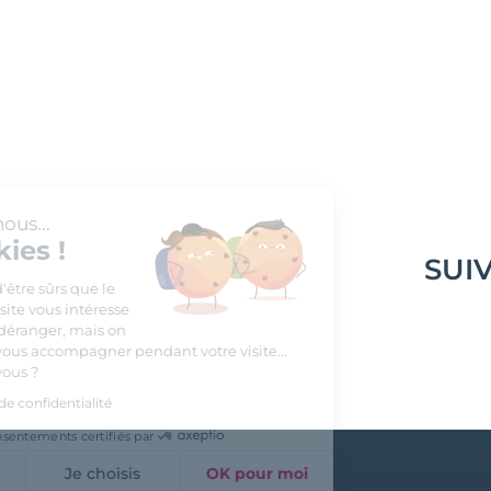
Salut c'est nous...
les Cookies !
SUI
On a attendu d'être sûrs que le
contenu de ce site vous intéresse
avant de vous déranger, mais on
aimerait bien vous accompagner pendant votre visite...
C'est OK pour vous ?
Lire la politique de confidentialité
Consentements certifiés par
Non merci
Je choisis
OK pour moi